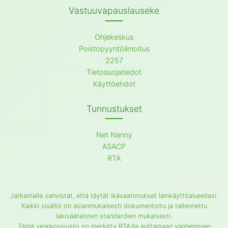
Vastuuvapauslauseke
Ohjekeskus
Poistopyyntöilmoitus
2257
Tietosuojatiedot
Käyttöehdot
Tunnustukset
Net Nanny
ASACP
RTA
Jatkamalla vahvistat, että täytät ikävaatimukset lainkäyttöalueellasi.
Kaikki sisältö on asianmukaisesti dokumentoitu ja tallennettu
lakisääteisten standardien mukaisesti.
Tämä verkkosivusto on merkitty RTA:lla auttamaan vanhempien